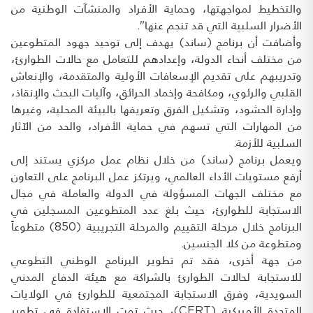
والتخطيط لمواجهتها، وحماية الأفراد والمنشآت الوطنية من
الأضرار السلبية التي قد تنجم عنها".
وأضافت أن برنامج (ساند) يهدف إلى توحيد جهود المتطوعين
من مختلف أنحاء الدولة، وإعدادهم للتعامل مع حالات الطوارئ،
وتدريبهم على تقديم الإسعافات الأولية والمتقدمة، والإنعاش
القلبي والرئوي، ومكافحة وإخماد الحرائق، وآليات البحث والإنقاذ،
وإدارة الحشود، وتشكيل الفرق وتعريفها بالبيئة المحلية، وغيرها
من المهارات التي تسهم في حماية الأفراد، والحد من الآثار
السلبية للأزمة.
ويعمل برنامج (ساند) من خلال نظام عمل مركزي يستند إلى
أرفع مستويات الأداء العالمي، ويرتكز عمل البرنامج على التعاون
مع مختلف الجهات المسؤولة في الدولة والعاملة في مجال
الاستجابة للطوارئ، حيث بلغ عدد المتطوعين المسجلين في
البرنامج خلال مرحلة التقييم والمرحلة التجريبية (850) متطوعاً
ومتطوعة من كلا الجنسين.
من جهة أخرى، فقد تم تطوير البرنامج الوطني التطوعي
للاستجابة لحالات الطوارئ بالشراكة مع هيئة الدفاع المدني
السويدية، وفرق الاستجابة المجتمعية للطوارئ في الولايات
المتحدة الأمريكية (CERT)، حيث تمت الاستفادة في تطوير