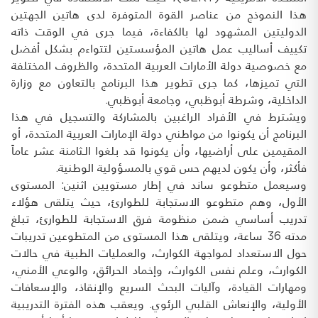
هذا النموذج من عناصر القوة المتوفرة لدى هاتين الجهتين
الدوليتين المشهود لها بالكفاءة، فيما جرى في الوقت ذاته
تكييف أساليب عمل هاتين المؤسستين لتتواءم بشكل أفضل
مع خصوصية دولة الأمارات العربية المتحدة، والظروف المختلفة
التي تميزها، كما جرى تطوير هذا البرنامج بالتعاون مع وزارة
الداخلية، وشرطة أبوظبي، وجامعة أبوظبي.
ويشترط في الأفراد الراغبين بالمشاركة والتسجيل في هذا
البرنامج أن يكونوا من مواطني دولة الإمارات العربية المتحدة، أو
المقيمين على أراضيها، وأن يكونوا قد بلغوا الـثامنة عشر عاماً
فأكثر، وأن يكون لديهم حس قوي بالمسؤولية الوطنية.
وسيعمل متطوعو ساند في إطار مستويين اثنين: المستوى
الأول، وهم متطوعو الاستجابة للطوارئ، حيث يتلقى هؤلاء
تدريب أساسي ضمن منظومة فرق الاستجابة للطوارئ، تبلغ
مدته 36 ساعة، ويتلقى هذا المستوى من المتطوعين تدريبات
حول الاستعداد لمواجهة الكوارث، والعمليات الطبية في حالات
الكوارث، وعلم نفس الكوارث، وإخماد الحرائق، والوعي الأمني،
ومهارات القيادة، وآليات البحث السريع والإنقاذ، والإسعافات
الأولية، والإنعاش القلبي الرئوي. ويعقب هذه الفترة التدريبية